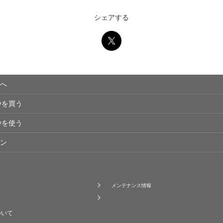
シェアする
へ
eyを買う
eyを使う
ン
メンテナンス情報
ついて