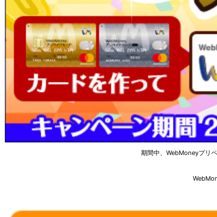
期間中、WebMoneyプ
WebM