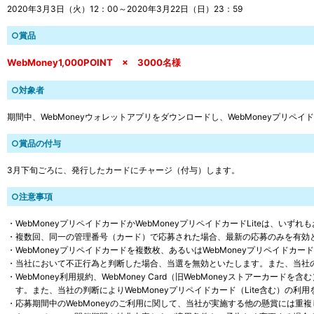
2020年3月3日（火）12：00～2020年3月22日（日）23：59
○賞品
WebMoney1,000POINT × 3000名様
○対象者
期間中、WebMoneyウォレットアプリをダウンロードし、WebMoneyプリペイ
○賞品の付与
3月下旬ごろに、発行したカードにチャージ（付与）します。
○注意事項
・WebMoneyプリペイドカードかWebMoneyプリペイドカードLiteは、い
・複数回、同一の管理番号（カード）で応募された場合、最新の応募のみを有効
・WebMoneyプリペイドカードを複数枚、あるいはWebMoneyプリペイド
・当社において不正行為と判断した場合、当選を無効といたします。また、当社の判
・WebMoney利用規約、WebMoney Card（旧WebMoneyストアーカードを
す。また、当社の判断によりWebMoneyプリペイドカード（Lite含む）の
・応募期間中のWebMoneyのご利用に関して、当社が実施する他の懸賞には重