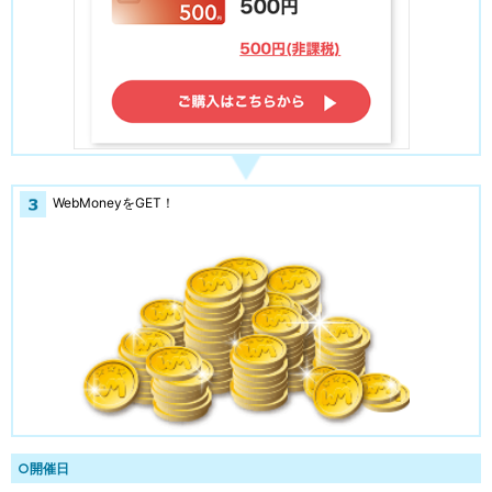
WebMoneyをGET！
○開催日