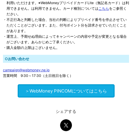
利用いただけます。※WebMoneyプリペイドカードLite（無記名カード）は利
用できません。は利用できません。カード種別については
こちら
をご参照く
ださい。
・不正行為と判断した場合、当社の判断によりプリペイド番号を停止させてい
ただくことがございます。また、付与ポイント分を請求させていただくこと
があります。
・運営上、予期せぬ理由によってキャンペーンの内容や予定が変更となる場合
がございます。あらかじめご了承ください。
・購入金額の上限はございません。
○お問い合わせ
campaign@webmoney.ne.jp
営業時間 9:30～17:30（土日祝日を除く）
＞WebMoney PINCOMについてはこちら
シェアする