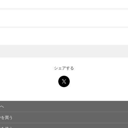
シェアする
へ
eyを買う