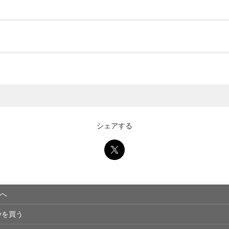
シェアする
へ
eyを買う