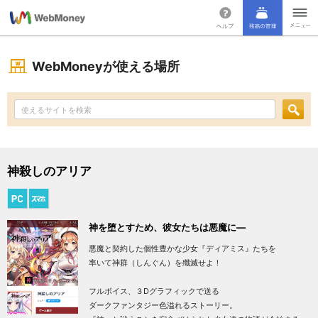
WebMoneyが使える場所
神殺しのアリア
神を堕とすため、彼女たちは悪魔に―
悪魔と契約した個性豊かな少女『ディアミス』たちを
率いて神群（しんぐん）を殲滅せよ！
フルボイス、３Dグラフィックで送る
ダークファンタジー色溢れるストーリー。