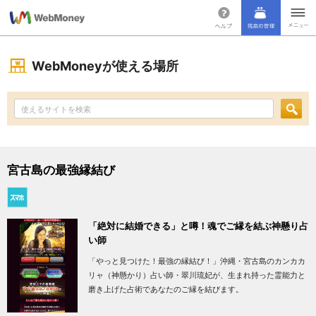
WebMoneyが使える場所
宮古島の最強縁結び
「絶対に結婚できる」と噂！魂でご縁を結ぶ神懸り占
い師
「やっと見つけた！最強の縁結び！」沖縄・宮古島のカンカカ
リャ（神懸かり）占い師・翠川琉妃が、生まれ持った霊能力と
磨き上げた占術であなたのご縁を結びます。